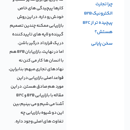
چرا تجارت
کارها پیچیدگی های خاص
الکترونیک B2B
خودش رو داره. در این روش
پیچیده تر از B2C
بازاریابی ممکنه چندین تصمیم
هستش؟
گیرنده و لایه های تاییدکننده
در یک قرارداد درگیر باشن.
سخن پایانی
اما در نهایت، بازاریابان B2B هم
با انسان ها کار می کنن نه
نهادهای تجاری مبهم؛ بنابراین،
قواعد اصلی بازاریابی در این
مورد هم صادق هستن. در این
مقاله با بازاریابی B2B و B2C
آشنا می شیم و می بینیم بین
این دو شیوه بازاریابی چه
تفاوت های اصلی وجود داره.