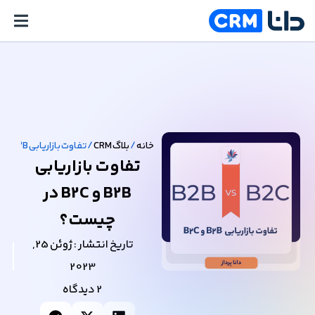
خانه
/
بلاگ CRM
/
تفاوت بازاریابی B2B و B2C در چیست؟
تفاوت بازاریابی
B2B و B2C در
چیست؟
تاریخ انتشار :
ژوئن 25,
2023
2 دیدگاه