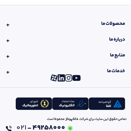
محصولات ما
درباره ما
منابع ما
خدمات ما
تمامی حقوق این سایت برای شرکت
داناپرداز
محفوظ است.
021
49258000 -