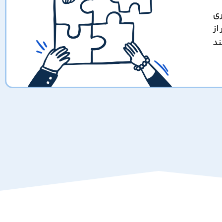
ری
 کشور از
ند