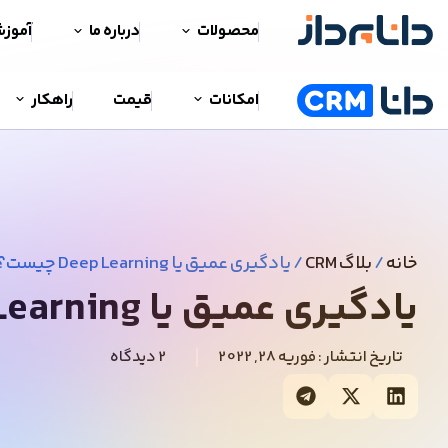
محصولات
درباره ما
آموز
امکانات
قیمت
راهکار
خانه
/
بلاگ CRM
/
یادگیری عمیق یا Deep Learning چیست؟
یادگیری عمیق یا Deep Learning چیست؟
تاریخ انتشار :
فوریه 28, 2022
2 دیدگاه