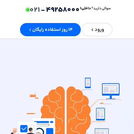
021
49258000 -
سوالی دارید؟
داخلی 1
ورود
14 روز استفاده رایگان