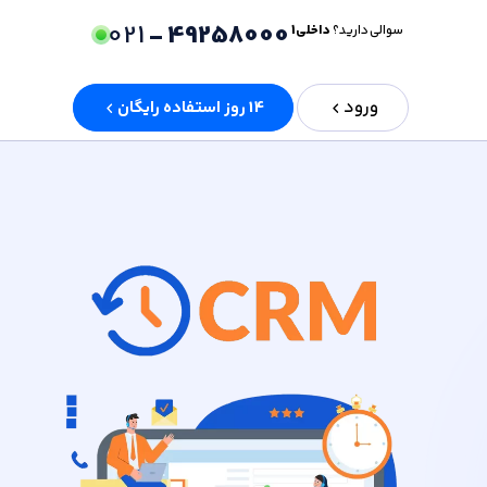
021
49258000 -
سوالی دارید؟
داخلی 1
ورود
14 روز استفاده رایگان