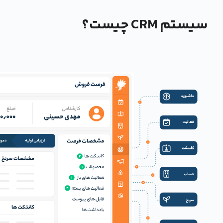
سیستم CRM چیست؟