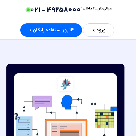
021
49258000 -
سوالی دارید؟
داخلی 1
ورود
14 روز استفاده رایگان