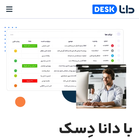
با دانا دِسک