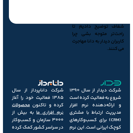
اهمیت داره، CRM دانا
انتخاب اول محسوب
می‌شه. اینجا تفاوت‌ها رو
شفاف توضیح دادیم تا
راحت‌تر متوجه بشی چرا
کاربران دیدار به دانا مهاجرت
می کنند.
شرکت دیدار از سال 1390
شرکت داناپرداز از سال
شروع به فعالیت کرده است
۱۳۸۵ فعالیت خود را آغاز
و ارائه‌دهنده نرم‌ افزار
کرده و تاکنون
محصولات
مدیریت ارتباط با مشتری
نرم‌ افزاری ما
به بیش از
(CRM) برای کسب‌وکارهای
۳۰۰۰ سازمان و کسب‌وکار
کوچک ایرانی است. این نرم‌
در سراسر کشور کمک کرده