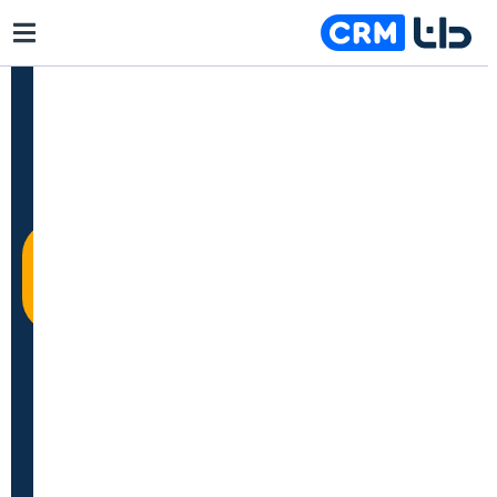
مقایسه
نرم افزار
شروع
CRM دیدار
رایگان
CRM
دانا
نرم افزار
و
CRM دانا
اگر امکانات حرفه‌ای،
مدیریت یکپارچه و رشد
سریع کسب‌وکار برات