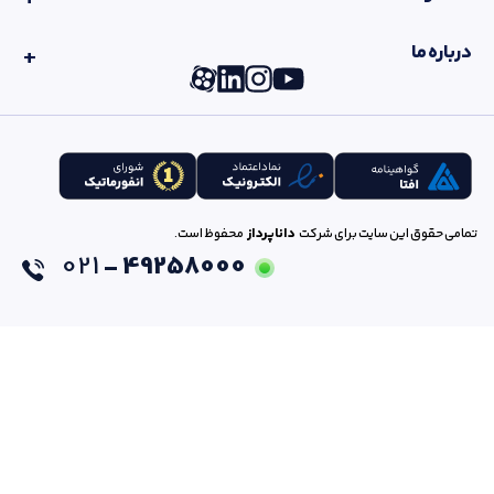
درباره ما
تمامی حقوق این سایت برای شرکت
داناپرداز
محفوظ است.
021
49258000 -