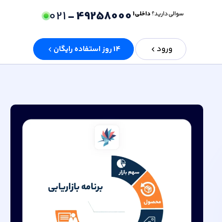
021
49258000 -
سوالی دارید؟
داخلی 1
ورود
14 روز استفاده رایگان