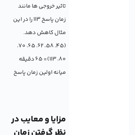
تاثير خروجي ها مانند
زمان پاسخ 113 را در اين
مثال کاهش دهد.
(45، 58، 62، 65، 70،
80، 113)= 65 دقیقه
میانه اولین زمان پاسخ
مزایا و معایب در
نظر گرفتن زمان