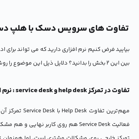
تفاوت های سرویس دسک با هلپ د
بین این 2 بخش را بدانید؟ دلایل ذیل این موضوع را روشن می‌کند.
تفاوت در تمرکز help desk و service desk : نرم افزار Help Desk بر مشتریان متمرکز است
تمرکز خارجی روی مشکلات مشتری است، اما همزمان تم