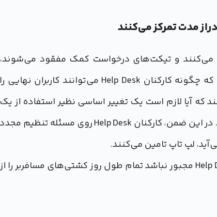
 می‌کنند و تیکت‌های درخواست کمک مفقود می‌شوند،
وظیفه پرسنل Service Desk کشف اين موضوع است که چگونه کارکنان Help Desk می‌توانند کاربران نهایی را
ند که آیا لازم است یک تغییر اساسی نظیر استفاده از يك
تامین کننده ديگر نرم افزار Help Desk داده شود یا خیر. در اين ضمن، کارکنان Help Desk روی مسئله تنظیم مجدد
‌آید، لپ تاپ تامين می‌كنند.
ServiceDesk برای ساختن پل وقت صرف می‌كند تا Help Desk مجبور نباشد تمام طول روز کشتی‌های مسافربر را از