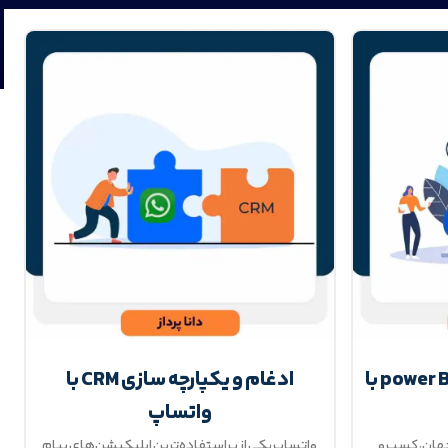
power BI چیست؟ ادغام power BI با
ادغام و یکپارچه سازی CRM با
واتساپ
جهان، کسب و
واتساپ یکی از پراستفاده‌ترین اپلیکیشن‌های پیام