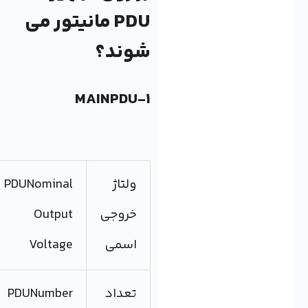
PDU مانیتور می
شوند؟
1-MAINPDU
ولتاژ
PDUNominal
خروجی
Output
اسمی
Voltage
تعداد
PDUNumber