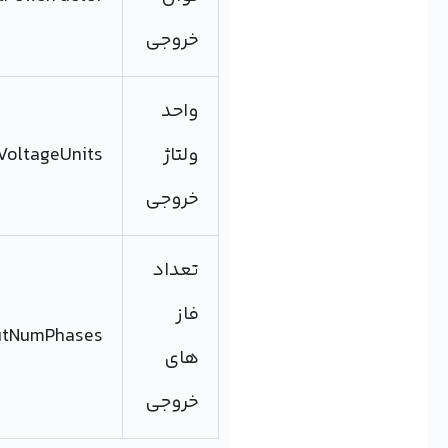
خروجی
واحد
ولتاژ
PDUOutputVoltageUnits
خروجی
تعداد
فاز
PDUOutputNumPhases
های
خروجی