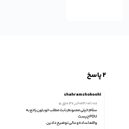
shahram shokoo
2023/02/0 در 10:37 ق.ظ
لام خیلی ممنونم بابت مطلب خوبتون راجع به
PD چیست
اقعا ساده و عالی توضیح دادین