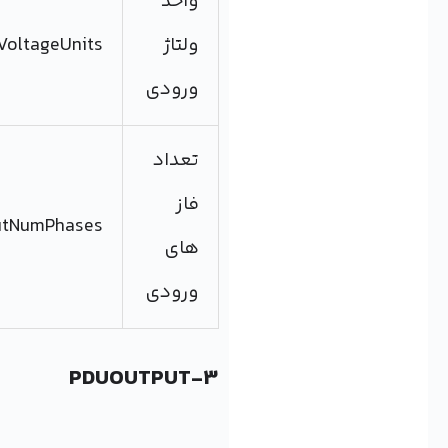
واحد
ولتاژ
PDUInputVoltageUnits
ورودی
تعداد
فاز
PDUInputNumPhases
های
ورودی
3-PDUOUTPUT